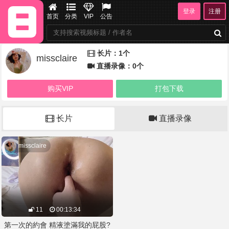
登录
注册
首页
分类
VIP
公告
长片：1个
missclaire
直播录像：0个
购买VIP
打包下载
长片
直播录像
missclaire
11
00:13:34
第一次的約會 精液塗滿我的屁股?