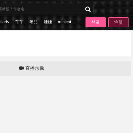
illady
芊芊
黎兒
娃娃
minicat
登录
注册
板块
直播录像