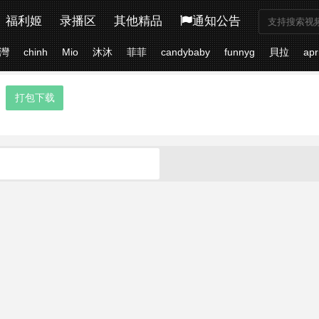
福利姬
录播区
其他精品
通知公告
灣
chinh
Mio
沐沐
菲菲
candybaby
funnyg
貝拉
apr
打包下载