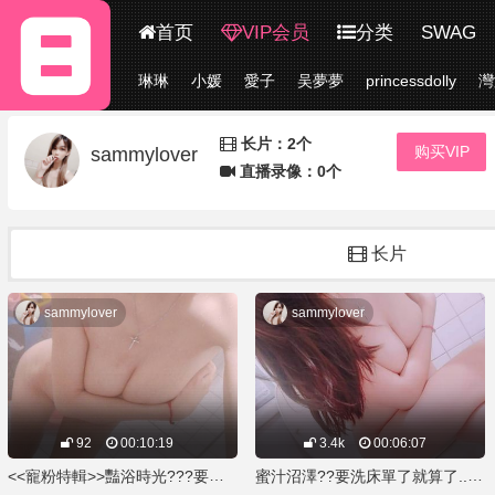
首页
VIP会员
分类
SWAG
琳琳
小媛
愛子
吴夢夢
princessdolly
灣
更多
长片：2个
购买VIP
sammylover
直播录像：0个
长片
sammylover
sammylover
92
00:10:19
3.4k
00:06:07
<<寵粉特輯>>豔浴時光???要陪我一起洗嗎?
蜜汁沼澤??要洗床單了就算了...還給我內射~都流出來了???