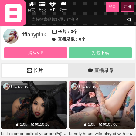
登录
注册
首页
分类
VIP
公告
长片：3个
tiffanypink
直播录像：0个
购买VIP
打包下载
长片
直播录像
tiffanypink
tiffanypink
1.0k
00:10:26
1.0k
00:05:00
Little demon collect your soul/你的專屬小惡魔
Lonely housewife played with cucumber寂寞主婦沒有肉棒棒有小黃瓜