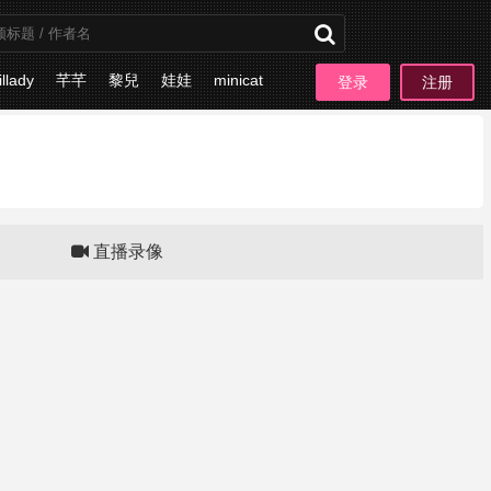
illady
芊芊
黎兒
娃娃
minicat
登录
注册
板块
直播录像