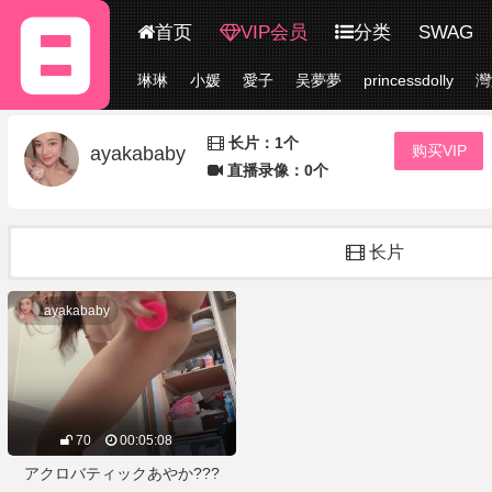
首页
VIP会员
分类
SWAG
琳琳
小媛
愛子
吴夢夢
princessdolly
灣
更多
长片：1个
购买VIP
ayakababy
直播录像：0个
长片
ayakababy
70
00:05:08
アクロバティックあやか???