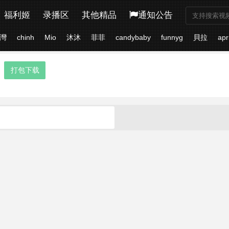
福利姬
录播区
其他精品
通知公告
灣
chinh
Mio
沐沐
菲菲
candybaby
funnyg
貝拉
apr
打包下载