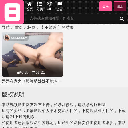
登录
注册
首页
分类
VIP
公告
导航：
首页
> 标签：【 不能叫 】的结果
ouopuppy
6.1k
06-21
媽媽在家之《與強勢姊姊不能叫的挑戰》
版权说明
本站视频均由网友发布上传，如涉及侵权，请联系客服删除
所有的资料和图象均以个人学术交流为目的，不得以商业为目的，下载
后请24小时内删除。
如使用者违反版权法相关规定，所产生的法律责任由使用者承担，本站