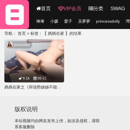
首页
VIP会员
分类
SWAG
琳琳
小媛
愛子
吴夢夢
princessdolly
灣
更多
导航：
首页
> 标签：【 媽媽在家 】的结果
ouopuppy
6.1k
06-21
媽媽在家之《與強勢姊姊不能叫的挑戰》
版权说明
本站视频均由网友发布上传，如涉及侵权，请联
系客服删除