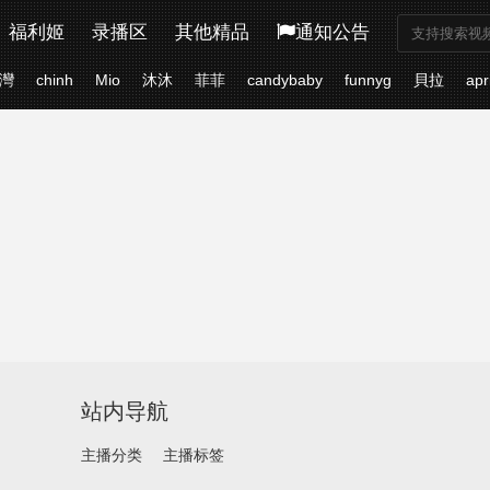
福利姬
录播区
其他精品
通知公告
灣
chinh
Mio
沐沐
菲菲
candybaby
funnyg
貝拉
apr
站内导航
主播分类
主播标签