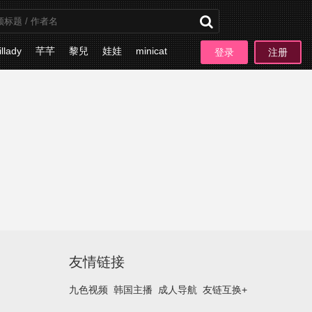
illady
芊芊
黎兒
娃娃
minicat
登录
注册
板块
友情链接
九色视频
韩国主播
成人导航
友链互换+