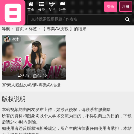
登录
注册
首页
分类
VIP
公告
导航：
首页
> 标签：【 專業AV挑戰 】的结果
沐沐
5.8k
04-12
3P素人粉絲のAV夢-專業AV拍攝劇組VS兩位素人粉絲 沐沐與兩位粉粉的第一次正規AＶ挑戰！
版权说明
本站视频均由网友发布上传，如涉及侵权，请联系客服删除
所有的资料和图象均以个人学术交流为目的，不得以商业为目的，下载
后请24小时内删除。
如使用者违反版权法相关规定，所产生的法律责任由使用者承担，本站