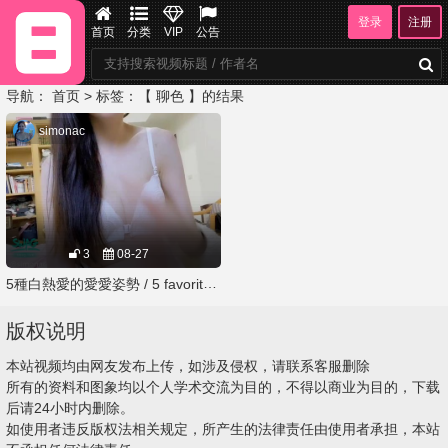
登录
注册
首页
分类
VIP
公告
导航：
首页
> 标签：【 聊色 】的结果
simonac
3
08-27
5種白熱愛的愛愛姿勢 / 5 favorite sex positions
版权说明
本站视频均由网友发布上传，如涉及侵权，请联系客服删除
所有的资料和图象均以个人学术交流为目的，不得以商业为目的，下载
后请24小时内删除。
如使用者违反版权法相关规定，所产生的法律责任由使用者承担，本站