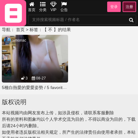
登录
注册
首页
分类
VIP
公告
导航：
首页
> 标签：【 不 】的结果
simonac
3
08-27
5種白熱愛的愛愛姿勢 / 5 favorite sex positions
版权说明
本站视频均由网友发布上传，如涉及侵权，请联系客服删除
所有的资料和图象均以个人学术交流为目的，不得以商业为目的，下载
后请24小时内删除。
如使用者违反版权法相关规定，所产生的法律责任由使用者承担，本站