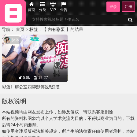
登录
注册
首页
分类
VIP
公告
导航：
首页
> 标签：【 內有彩蛋 】的结果
沐沐
5.8k
12-27
彩蛋》辦公室四腳獸傳說‼️痴漢課長猥瑣中出純情小職員?‍?2020跨年鉅獻 片尾彩蛋領新年禮物?
版权说明
本站视频均由网友发布上传，如涉及侵权，请联系客服删除
所有的资料和图象均以个人学术交流为目的，不得以商业为目的，下载
后请24小时内删除。
如使用者违反版权法相关规定，所产生的法律责任由使用者承担，本站