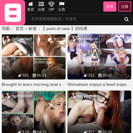
登录
注册
首页
分类
VIP
公告
导航：
首页
> 标签：【 point of view 】的结果
mollyredwolf
mollyredwolf
331
05-13
312
05-07
Brought to tears morning anal sex ❤ MollyRedWolf
Shimakaze enjoys a lewd inspection by the Admiral ❤ MollyRedWolf
mollyredwolf
mollyredwolf
1.7k
04-15
321
03-20