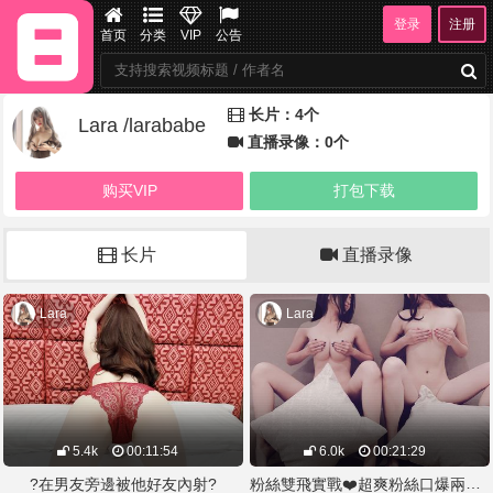
登录
注册
首页
分类
VIP
公告
长片：4个
Lara /larababe
直播录像：0个
购买VIP
打包下载
长片
直播录像
Lara
Lara
5.4k
00:11:54
6.0k
00:21:29
粉絲雙飛實戰❤️超爽粉絲口爆兩位超正主播
?在男友旁邊被他好友內射?