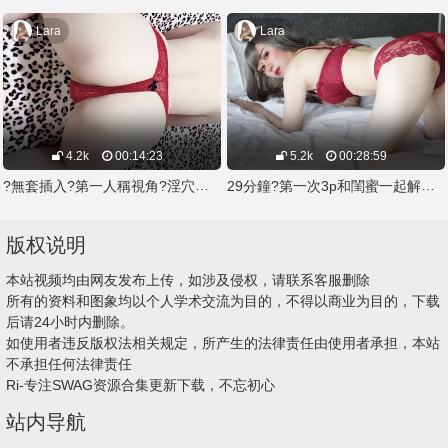
Lara
Lara
4.2k
00:14:23
5.2k
00:28:59
?無套插入?第一人稱視角?淫穴塞著聰明球來誘惑宅宅學長?
29分鐘?第一次3p和閨蜜一起解鎖?中出閨蜜雙飛
版权说明
本站视频均由网友发布上传，如涉及侵权，请联系客服删除
所有的资料和图象均以个人学术交流为目的，不得以商业为目的，下载
后请24小时内删除。
如使用者违反版权法相关规定，所产生的法律责任由使用者承担，本站
不承担任何法律责任
Ri-专注SWAG资源合集更新下载，不忘初心
站内导航